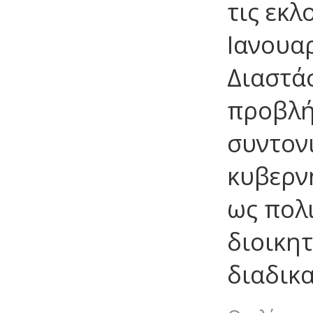
τις εκλ
Ιανουα
Διαστάσ
προβλή
συντον
κυβερν
ως πολι
διοικητ
διαδικ