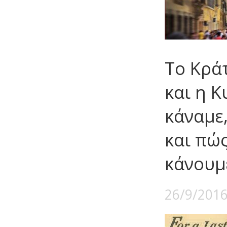
Το Κρά
και η Κ
κάναμε,
και πώς
κάνουμ
26/9/201