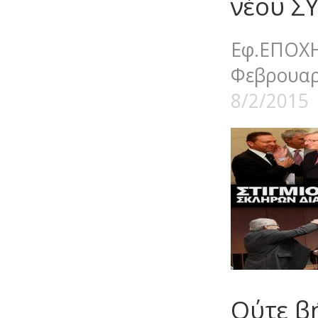
νέου Σ
Εφ.ΕΠΟ
Φεβρουαρ
8/2/2015
Ούτε β